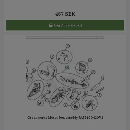
487 SEK
Lägg i varukorg
Greenworks Motor box assebly RA33100420V2