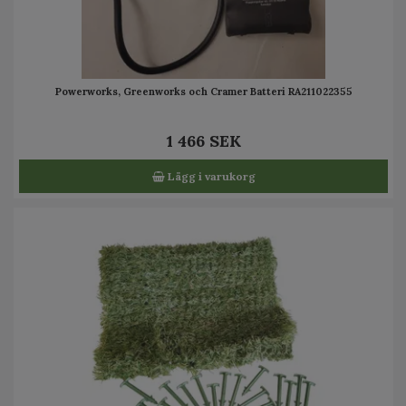
Powerworks, Greenworks och Cramer Batteri RA211022355
1 466 SEK
Lägg i varukorg