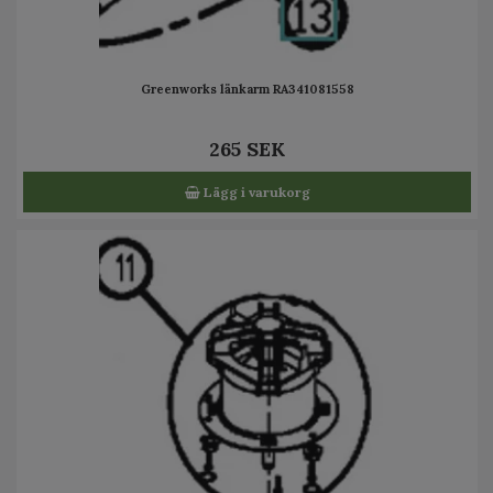
Greenworks länkarm RA341081558
265 SEK
Lägg i varukorg