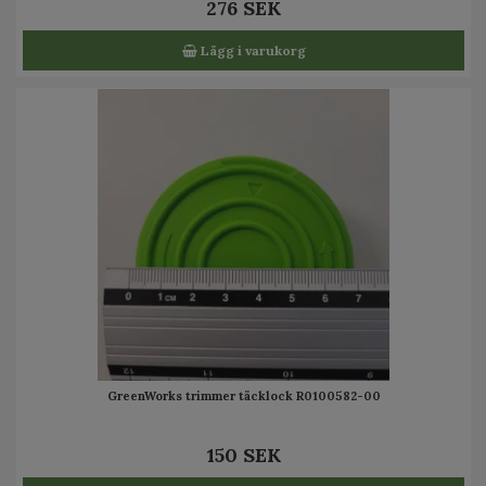
276 SEK
Lägg i varukorg
GreenWorks trimmer täcklock R0100582-00
150 SEK