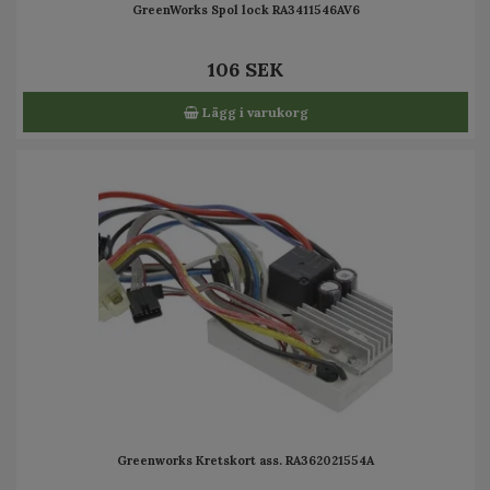
GreenWorks Spol lock RA3411546AV6
106 SEK
Lägg i varukorg
Greenworks Kretskort ass. RA362021554A