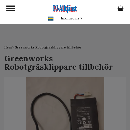
google-site-verification:
google0142a1f5f0015a93.html
Inkl. moms
▾
Hem
Greenworks Robotgräsklippare tillbehör
Greenworks
Robotgräsklippare tillbehör