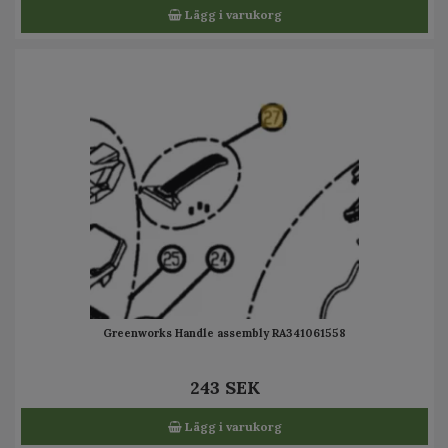
Lägg i varukorg
Greenworks Handle assembly RA341061558
243 SEK
Lägg i varukorg