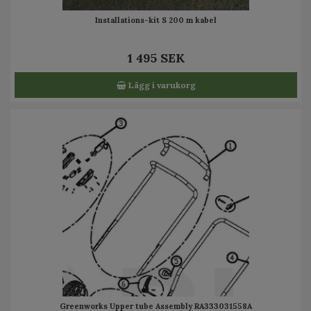
Installations-kit S 200 m kabel
1 495 SEK
Lägg i varukorg
Greenworks Upper tube Assembly RA333031558A