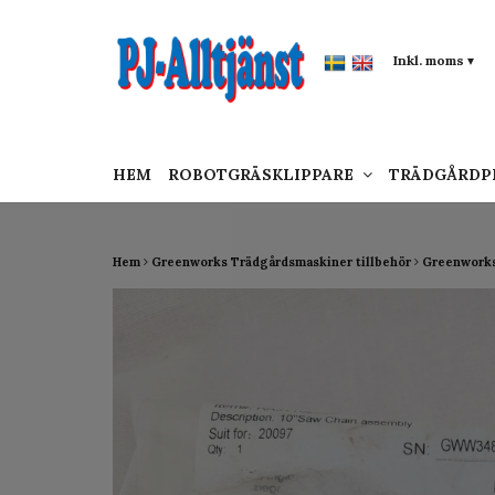
google-site-verification: google0142a1f5f0015a
Inkl. moms
▾
HEM
ROBOTGRÄSKLIPPARE
TRÄDGÅRD
Hem
Greenworks Trädgårdsmaskiner tillbehör
Greenworks