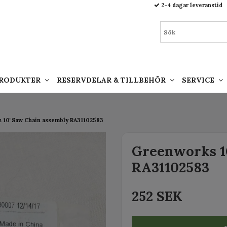
93.html
2-4 dagar leveranstid
PRODUKTER
RESERVDELAR & TILLBEHÖR
SERVICE
 10"Saw Chain assembly RA31102583
Greenworks 1
RA31102583
252 SEK