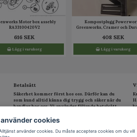
enworks Motor box assebly
Kompostplugg Powerwork
RA33100420V2
Greenworks, Cramer och Du
RA341041559
616 SEK
408 SEK
Lägg i varukorg
Lägg i varukorg
Betalsätt
V
Säkerhet kommer först hos oss. Därför kan du
K
som kund alltid känna dig trygg och säker när du
H
handlar hos oss. Vi använder följande betalsätt.
k
sv
T
 använder cookies
E
Alltjänst använder cookies. Du måste acceptera cookies om du vill