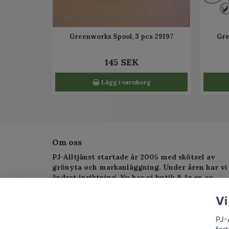
Greenworks Spool, 3 pcs 29197
Gre
145 SEK
Lägg i varukorg
Om oss
PJ-Alltjänst startade år 2005 med skötsel av
grönyta och markanläggning. Under åren har vi
ändrat inriktning. Nu har vi butik & är en av
Sveriges största serviceverkstad för
trädgårdsmaskiner.
Vi
PJ-