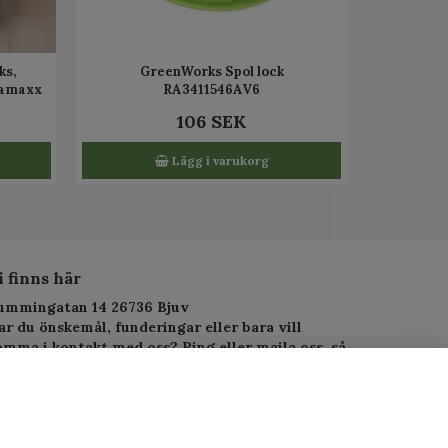
s,
GreenWorks Spol lock
ramaxx
RA3411546AV6
106 SEK
Lägg i varukorg
i finns här
ummingatan 14 26736 Bjuv
ar du önskemål, funderingar eller bara vill
omma i kontakt med oss? Ring eller maila oss, så
arar vi så fort vi kan.
elefon: 010-1295955
-postadress:
service.alltjanst@gmail.com