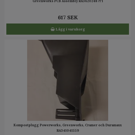
Greenworks PCB Assembly RA36202487T1
617 SEK
Lägg i varukorg
Kompostplugg Powerworks, Greenworks, Cramer och Duramaxx
RA341041559