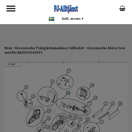
google-site-verification:
google0142a1f5f0015a93.html
Inkl. moms
▾
Hem
Greenworks Trädgårdsmaskiner tillbehör
Greenworks Motor box
assebly RA33100420V2