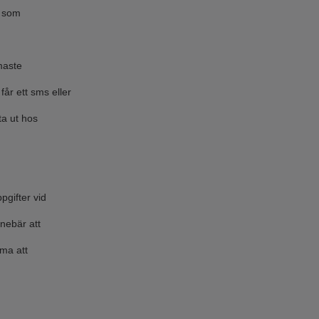
r som
rmaste
år ett sms eller
ta ut hos
pgifter vid
nebär att
mma att