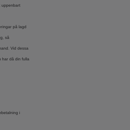
mt uppenbart
teringar på lagd
ig, så
erhand. Vid dessa
 har då din fulla
ebetalning i