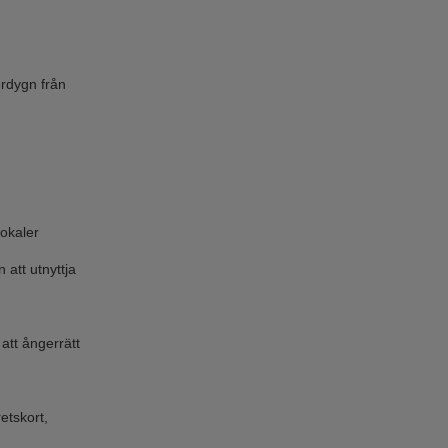
.
rdygn från
lokaler
 att utnyttja
tt ångerrätt
etskort,