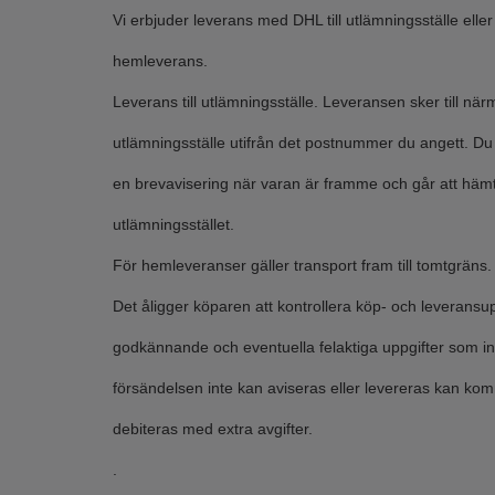
Vi erbjuder leverans med DHL till utlämningsställe elle
hemleverans.
Leverans till utlämningsställe. Leveransen sker till nä
utlämningsställe utifrån det postnummer du angett. Du f
en brevavisering när varan är framme och går att häm
utlämningsstället.
För hemleveranser gäller transport fram till tomtgräns.
Det åligger köparen att kontrollera köp- och leveransup
godkännande och eventuella felaktiga uppgifter som in
försändelsen inte kan aviseras eller levereras kan ko
debiteras med extra avgifter.
.