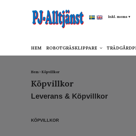
google-site-verification: google0142a1f5f0015a
Inkl. moms
▾
HEM
ROBOTGRÄSKLIPPARE
TRÄDGÅRD
Hem
Köpvillkor
Köpvillkor
Leverans & Köpvillkor
KÖPVILLKOR