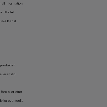
 all information
tillfället.
J-Alltjänst.
 produkten.
everanstid.
före eller efter
ndvika eventuella