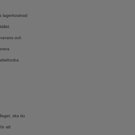
ns lagerkostnad
ället.
leverans och
verera
arebefordra
laget, ska du
ör att