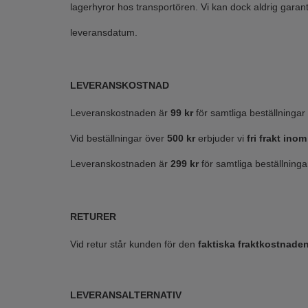
lagerhyror hos transportören. Vi kan dock aldrig garante
leveransdatum.
LEVERANSKOSTNAD
Leveranskostnaden är
99 kr
för samtliga beställningar
Vid beställningar över
500 kr
erbjuder vi
fri frakt ino
Leveranskostnaden är
299 kr
för samtliga beställningar
RETURER
Vid retur står kunden för den
faktiska fraktkostnaden
LEVERANSALTERNATIV