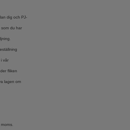
llan dig och PJ-
ss som du har
ljning.
eställning
i vår
der fliken
ya lagen om
ve moms.