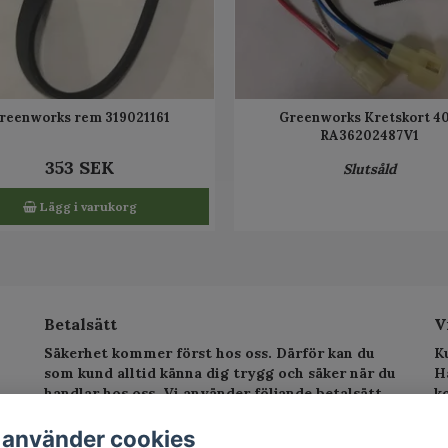
reenworks rem 319021161
Greenworks Kretskort 4
RA36202487V1
353 SEK
Slutsåld
Lägg i varukorg
Betalsätt
V
Säkerhet kommer först hos oss. Därför kan du
K
som kund alltid känna dig trygg och säker när du
H
handlar hos oss. Vi använder följande betalsätt.
k
sv
T
 använder cookies