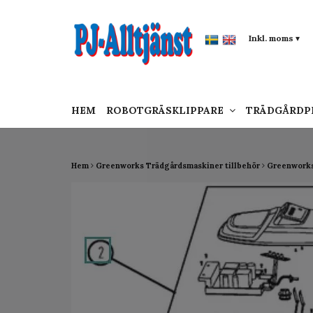
google-site-verification: google0142a1f5f0015a
Inkl. moms
▾
HEM
ROBOTGRÄSKLIPPARE
TRÄDGÅRD
Hem
Greenworks Trädgårdsmaskiner tillbehör
Greenworks