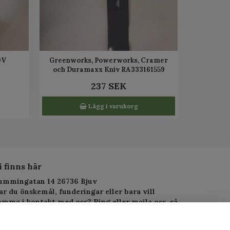
0V
Greenworks, Powerworks, Cramer
och Duramaxx Kniv RA333161559
237 SEK
Lägg i varukorg
i finns här
ummingatan 14 26736 Bjuv
ar du önskemål, funderingar eller bara vill
omma i kontakt med oss? Ring eller maila oss, så
arar vi så fort vi kan.
elefon: 010-1295955