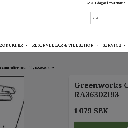
93.html
2-4 dagar leveranstid
PRODUKTER
RESERVDELAR & TILLBEHÖR
SERVICE
 Controller assembly RA36302193
Greenworks C
RA36302193
1 079 SEK