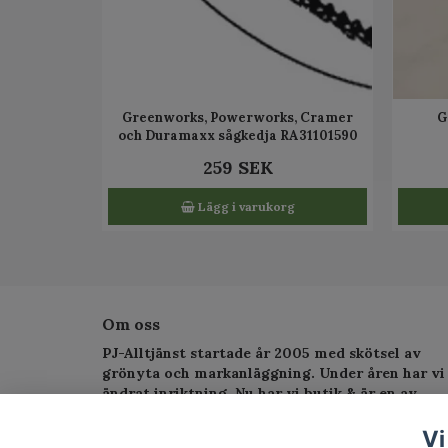
Greenworks, Powerworks, Cramer
G
och Duramaxx sågkedja RA31101590
259 SEK
Lägg i varukorg
Om oss
PJ-Alltjänst startade år 2005 med skötsel av
grönyta och markanläggning. Under åren har vi
ändrat inriktning. Nu har vi butik & är en av
Sveriges största serviceverkstad för
trädgårdsmaskiner.
Vi