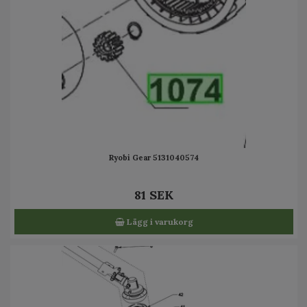
Ryobi Gear 5131040574
81 SEK
Lägg i varukorg