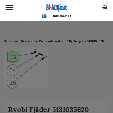
google-site-verification:
google0142a1f5f0015a93.html
Inkl. moms
▾
Hem
Ryobi Reservdelar Trädgårdsmaskiner
Ryobi Fjäder 5131035620
Ryobi Fjäder 5131035620