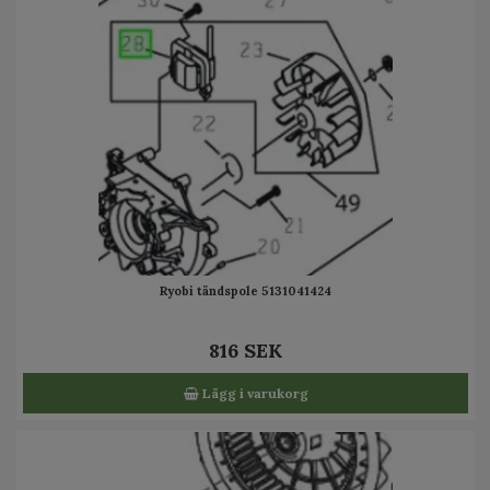
Ryobi tändspole 5131041424
816 SEK
Lägg i varukorg