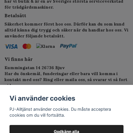
har vi butik & är en av Sveriges största serviceverkstad
för trädgårdsmaskiner.
Betalsätt
Säkerhet kommer först hos oss. Därför kan du som kund
alltid känna dig trygg och säker när du handlar hos oss. Vi
använder följande betalsätt.
Vi finns här
Kummingatan 14 26736 Bjuv
Har du önskemål, funderingar eller bara vill komma i
kontakt med oss? Ring eller maila oss, så svarar vi så fort
vi kan.
Telefon: 010-1295955
Vi använder cookies
E-postadress:
service.alltjanst@gmail.com
PJ-Alltjänst använder cookies. Du måste acceptera
cookies om du vill fortsätta.
Godkänn alla