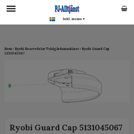
google-site-verification:
google0142a1f5f0015a93.html
Inkl. moms
▾
Hem
Ryobi Reservdelar Trädgårdsmaskiner
Ryobi Guard Cap
5131045067
Ryobi Guard Cap 5131045067