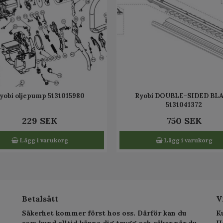
yobi oljepump 5131015980
Ryobi DOUBLE-SIDED BL
5131041372
229 SEK
750 SEK
Lägg i varukorg
Lägg i varukorg
Betalsätt
V
Säkerhet kommer först hos oss. Därför kan du
K
som kund alltid känna dig trygg och säker när du
H