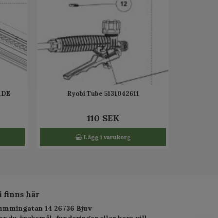
ADE
Ryobi Tube 5131042611
110 SEK
Lägg i varukorg
i finns här
ummingatan 14 26736 Bjuv
ar du önskemål, funderingar eller bara vill