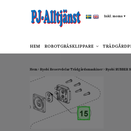
google-site-verification: google0142a1f5f0015a
Inkl. moms
▾
HEM
ROBOTGRÄSKLIPPARE
TRÄDGÅRD
Hem
Ryobi Reservdelar Trädgårdsmaskiner
Ryobi RUBBER 