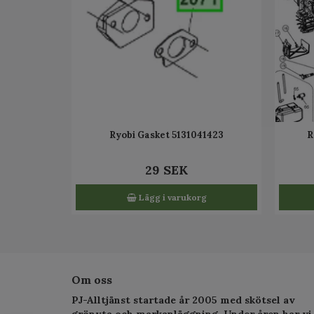
Ryobi Gasket 5131041423
R
29 SEK
Lägg i varukorg
Om oss
PJ-Alltjänst startade år 2005 med skötsel av
grönyta och markanläggning. Under åren har vi