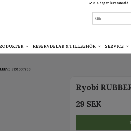
93.html
2-4 dagar leveranstid
PRODUKTER
RESERVDELAR & TILLBEHÖR
SERVICE
SLEEVE 5131037833
Ryobi RUBBER
29 SEK