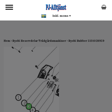
google-site-verification:
google0142a1f5f0015a93.html
Inkl. moms
▾
Hem
Ryobi Reservdelar Trädgårdsmaskiner
Ryobi Rubber 5131028959