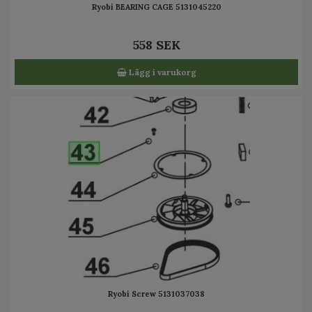
Ryobi BEARING CAGE 5131045220
558 SEK
Lägg i varukorg
Ryobi Screw 5131037038