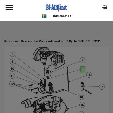
google-site-verification:
google0142a1f5f0015a93.html
Inkl. moms
▾
Hem
Ryobi Reservdelar Trädgårdsmaskiner
Ryobi NUT 5131033131