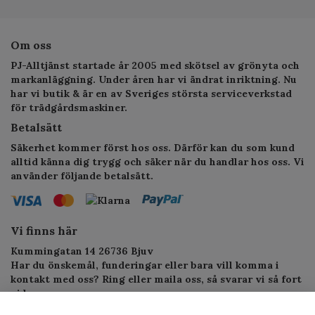
Om oss
PJ-Alltjänst startade år 2005 med skötsel av grönyta och
markanläggning. Under åren har vi ändrat inriktning. Nu
har vi butik & är en av Sveriges största serviceverkstad
för trädgårdsmaskiner.
Betalsätt
Säkerhet kommer först hos oss. Därför kan du som kund
alltid känna dig trygg och säker när du handlar hos oss. Vi
använder följande betalsätt.
Vi finns här
Kummingatan 14 26736 Bjuv
Har du önskemål, funderingar eller bara vill komma i
kontakt med oss? Ring eller maila oss, så svarar vi så fort
vi kan.
Telefon: 010-1295955