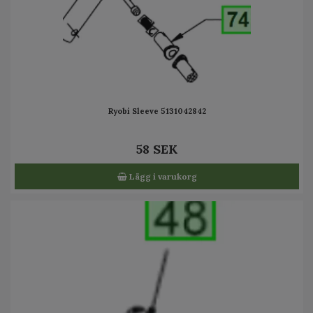
Ryobi Sleeve 5131042842
58 SEK
Lägg i varukorg