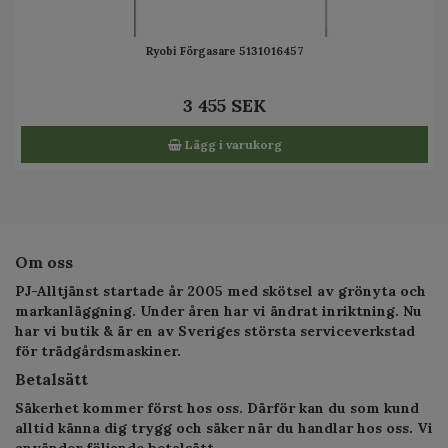
Ryobi Förgasare 5131016457
3 455 SEK
Lägg i varukorg
Om oss
PJ-Alltjänst startade år 2005 med skötsel av grönyta och
markanläggning. Under åren har vi ändrat inriktning. Nu
har vi butik & är en av Sveriges största serviceverkstad
för trädgårdsmaskiner.
Betalsätt
Säkerhet kommer först hos oss. Därför kan du som kund
alltid känna dig trygg och säker när du handlar hos oss. Vi
använder följande betalsätt.