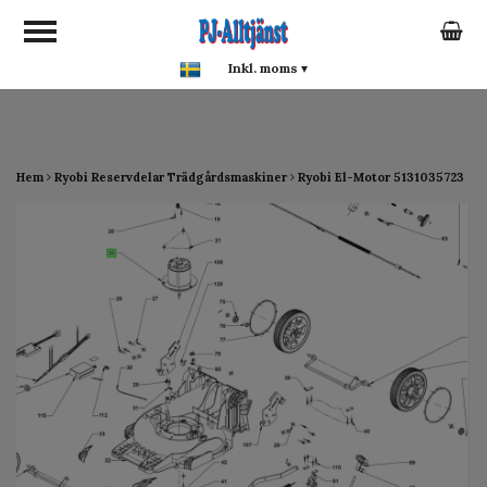
google-site-verification:
google0142a1f5f0015a93.html
Inkl. moms
▾
Hem
Ryobi Reservdelar Trädgårdsmaskiner
Ryobi El-Motor 5131035723