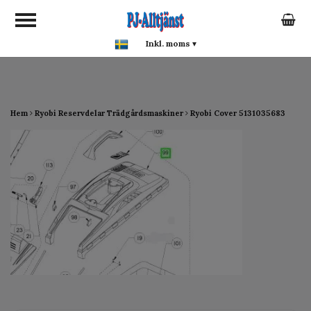
google-site-verification:
google0142a1f5f0015a93.html
Inkl. moms
▾
Hem
Ryobi Reservdelar Trädgårdsmaskiner
Ryobi Cover 5131035683