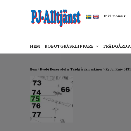
google-site-verification: google0142a1f5f0015a
Inkl. moms
▾
HEM
ROBOTGRÄSKLIPPARE
TRÄDGÅRD
Hem
Ryobi Reservdelar Trädgårdsmaskiner
Ryobi Kniv 513