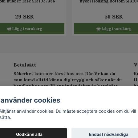
obi Rubber Disc 5131037386
Ryobi Housing Bottom 51310
29 SEK
58 SEK
Lägg i varukorg
Lägg i varukorg
Betalsätt
V
Säkerhet kommer först hos oss. Därför kan du
K
som kund alltid känna dig trygg och säker när du
H
handlar hos oss. Vi använder följande betalsätt.
k
sv
T
 använder cookies
E
Alltjänst använder cookies. Du måste acceptera cookies om du vill
sätta.
©
Godkänn alla
Endast nödvändiga
Po