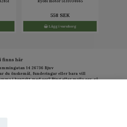
42851
Ryobi motor 5131034665
558 SEK
Lägg i varukorg
i finns här
ummingatan 14 26736 Bjuv
ar du önskemål, funderingar eller bara vill
omma i kontakt med oss? Ring eller maila oss, så
arar vi så fort vi kan.
elefon: 010-1295955
-postadress:
service.alltjanst@gmail.com
 Copyright PJ-Alltjänst.se
wered by Quickbutik