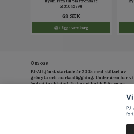
Ryobi rem till plattrensare
Ry
5131042796
68 SEK
Lägg i varukorg
Om oss
PJ-Alltjänst startade år 2005 med skötsel av
grönyta och markanläggning. Under åren har vi
ändrat inriktning. Nu har vi butik & är en av
Sveriges största serviceverkstad för
trädgårdsmaskiner.
Vi
PJ-
fort