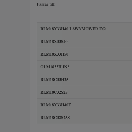
Passar till:
RLM18X33H40 LAWNMOWER IN2
RLM18X33S40
RLM18X33H50
OLM1833H IN2
RLM18C33H25
RLM18C32S25
RLM18X33H40F
RLM18C32S25S