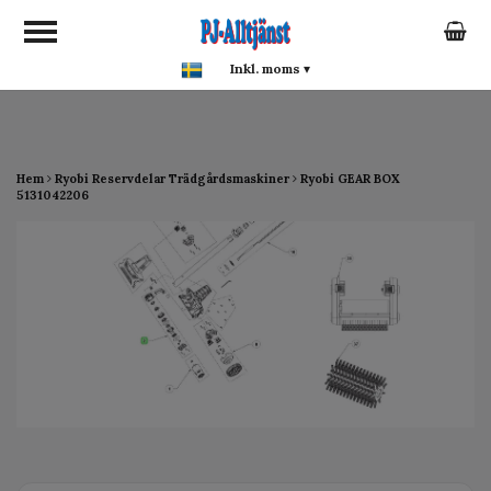
google-site-verification:
google0142a1f5f0015a93.html
Inkl. moms
▾
Hem
Ryobi Reservdelar Trädgårdsmaskiner
Ryobi GEAR BOX
5131042206