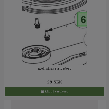
Ryobi Skruv 5131035059
29 SEK
Lägg i varukorg