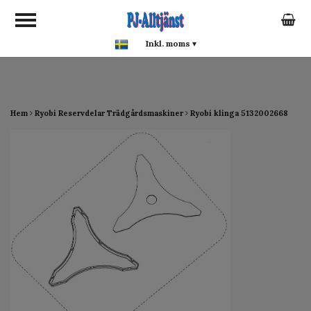
google-site-verification:
google0142a1f5f0015a93.html
Inkl. moms
▾
Hem
Ryobi Reservdelar Trädgårdsmaskiner
Ryobi klinga 5132002668