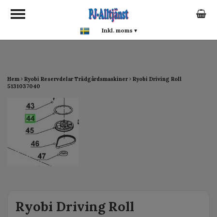
google-site-verification:
google0142a1f5f0015a93.html
Inkl. moms
▾
Hem
Ryobi Reservdelar Trädgårdsmaskiner
Ryobi Driving Roll
5131037040
Ryobi Driving Roll