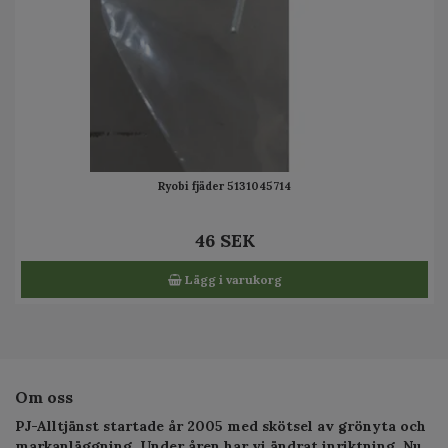
Ryobi fjäder 5131045714
46 SEK
Lägg i varukorg
Om oss
PJ-Alltjänst startade år 2005 med skötsel av grönyta och
markanläggning. Under åren har vi ändrat inriktning. Nu