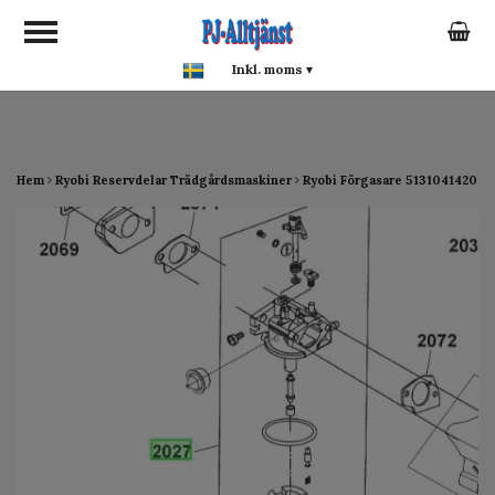
google-site-verification:
google0142a1f5f0015a93.html
Inkl. moms
▾
Hem
Ryobi Reservdelar Trädgårdsmaskiner
Ryobi Förgasare 5131041420