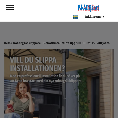
google-site-verification:
google0142a1f5f0015a93.html
Inkl. moms
▾
Hem
Robotgräsklippare
Robotinstallation upp till 800m² PJ-Alltjänst