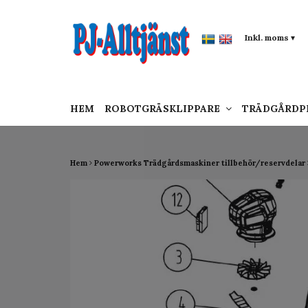
google-site-verification: google0142a1f5f0015a
Inkl. moms
▾
HEM
ROBOTGRÄSKLIPPARE
TRÄDGÅRD
Hem
Powerworks Trädgårdsmaskiner tillbehör/reservdelar