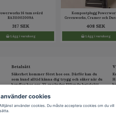
Powerworks 16 tum svärd
Kompostplugg Powerwork
RA311002009A
Greenworks, Cramer och Du
RA341041559
317 SEK
408 SEK
Lägg i varukorg
Lägg i varukorg
Betalsätt
V
Säkerhet kommer först hos oss. Därför kan du
K
som kund alltid känna dig trygg och säker när du
H
handlar hos oss. Vi använder följande betalsätt.
k
sv
T
 använder cookies
E
Alltjänst använder cookies. Du måste acceptera cookies om du vill
sätta.