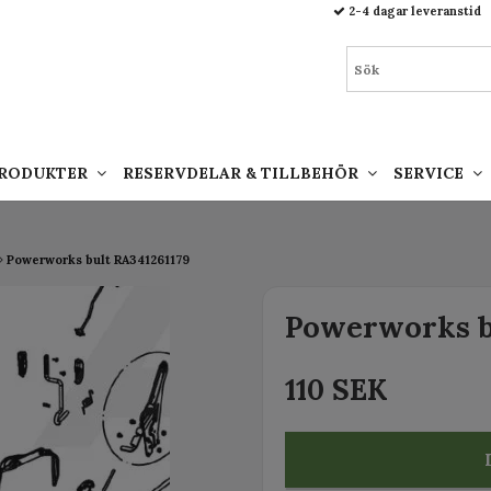
93.html
2-4 dagar leveranstid
PRODUKTER
RESERVDELAR & TILLBEHÖR
SERVICE
Powerworks bult RA341261179
Powerworks b
110 SEK