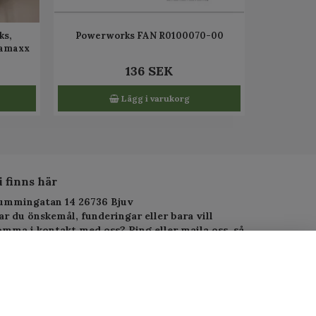
s,
Powerworks FAN R0100070-00
ramaxx
136 SEK
Lägg i varukorg
i finns här
ummingatan 14 26736 Bjuv
ar du önskemål, funderingar eller bara vill
omma i kontakt med oss? Ring eller maila oss, så
arar vi så fort vi kan.
elefon: 010-1295955
-postadress:
service.alltjanst@gmail.com