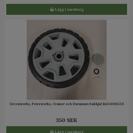
Lägg i varukorg
Greenworks, Poweworks, Cramer och Duramaxx bakhjul RA341181559
350 SEK
Lägg i varukorg