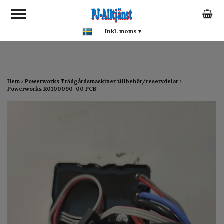
google-site-verification:
google0142a1f5f0015a93.html
Inkl. moms
▾
Hem
Powerworks Trädgårdsmaskiner tillbehör/reservdelar
Powerworks R0100090-00 PCB