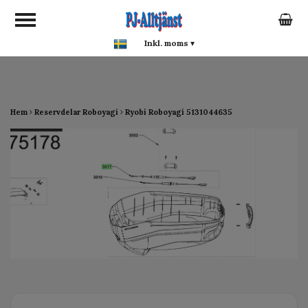
google-site-verification:
google0142a1f5f0015a93.html
Inkl. moms
▾
Hem
Reservdelar Roboyagi
Ryobi Roboyagi 5131044635