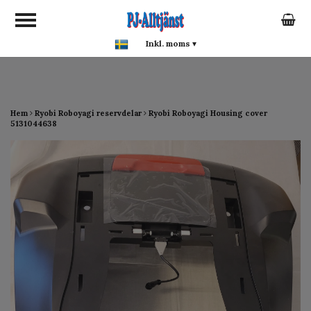
google-site-verification:
google0142a1f5f0015a93.html
Inkl. moms
▾
Hem
Ryobi Roboyagi reservdelar
Ryobi Roboyagi Housing cover
5131044638