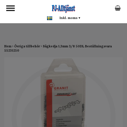
google-site-verification:
google0142a1f5f0015a93.html
Inkl. moms
▾
Hem
Övriga tillbehör
Sågkedja 1,3mm 3/8 50DL Beställningsvara
55231250