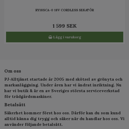
RY18SCA-0 18V CORDLESS SEKATÖR
1 599 SEK
Lägg i varukorg
Om oss
PJ-Alltjänst startade år 2005 med skötsel av grönyta och
markanläggning. Under åren har vi ändrat inriktning. Nu
har vi butik & är en av Sveriges största serviceverkstad
för trädgårdsmaskiner.
Betalsätt
Säkerhet kommer först hos oss. Därför kan du som kund
alltid känna dig trygg och säker när du handlar hos oss. Vi
använder följande betalsätt.