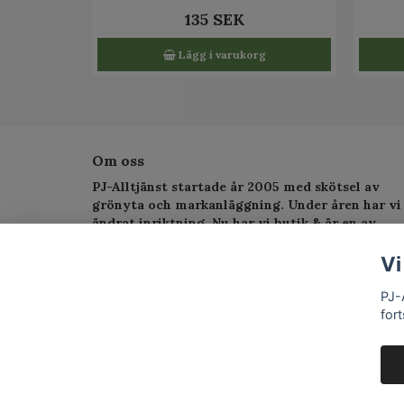
135 SEK
Lägg i varukorg
Om oss
PJ-Alltjänst startade år 2005 med skötsel av
grönyta och markanläggning. Under åren har vi
ändrat inriktning. Nu har vi butik & är en av
Sveriges största serviceverkstad för
trädgårdsmaskiner.
Vi
PJ-
fort