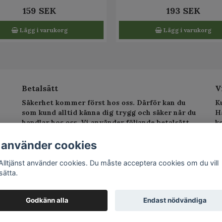
159 SEK
193 SEK
Lägg i varukorg
Lägg i varukorg
Betalsätt
V
Säkerhet kommer först hos oss. Därför kan du
K
som kund alltid känna dig trygg och säker när du
H
handlar hos oss. Vi använder följande betalsätt.
k
sv
T
 använder cookies
E
Alltjänst använder cookies. Du måste acceptera cookies om du vill
sätta.
©
Godkänn alla
Endast nödvändiga
Po