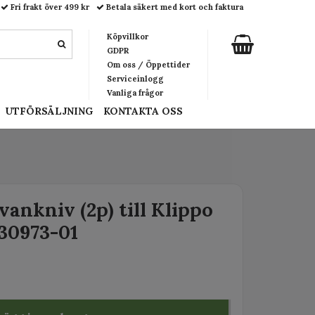
Fri frakt över 499 kr
Betala säkert med kort och faktura
Köpvillkor
GDPR
Om oss / Öppettider
Serviceinlogg
Vanliga frågor
UTFÖRSÄLJNING
KONTAKTA OSS
ankniv (2p) till Klippo
030973-01