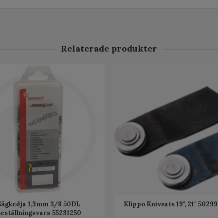
Relaterade produkter
Sågkedja 1,3mm 3/8 50DL
Klippo Knivsats 19", 21" 5029
eställningsvara 55231250