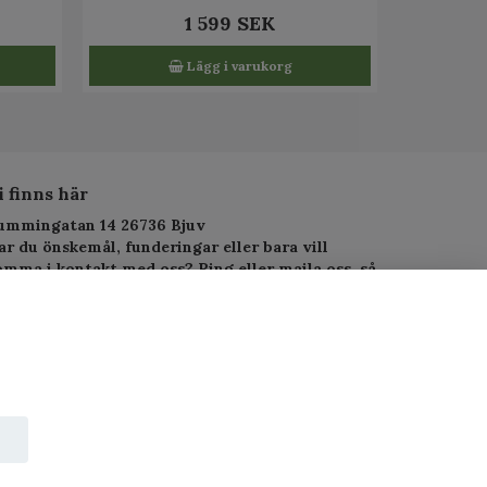
1 599 SEK
Lägg i varukorg
i finns här
ummingatan 14 26736 Bjuv
ar du önskemål, funderingar eller bara vill
omma i kontakt med oss? Ring eller maila oss, så
arar vi så fort vi kan.
elefon: 010-1295955
-postadress:
service.alltjanst@gmail.com
 Copyright PJ-Alltjänst.se
wered by Quickbutik