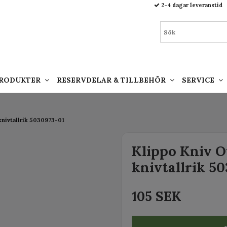
93.html
2-4 dagar leveranstid
PRODUKTER
RESERVDELAR & TILLBEHÖR
SERVICE
 knivtallrik 5030973-01
Klippo Kniv Ov
knivtallrik 5
105 SEK