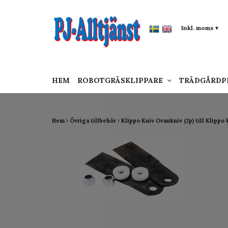
google-site-verification: google0142a1f5f0015a
Inkl. moms
▾
HEM
ROBOTGRÄSKLIPPARE
TRÄDGÅRD
Hem
Övriga tillbehör
Klippo Kniv Ovankniv (2p) till Klippo