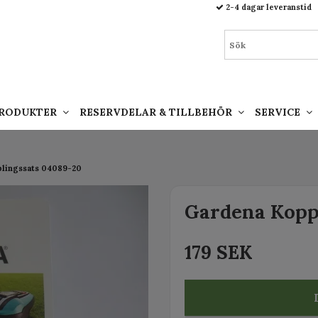
93.html
2-4 dagar leveranstid
PRODUKTER
RESERVDELAR & TILLBEHÖR
SERVICE
plingssats 04089-20
Gardena Kopp
179 SEK