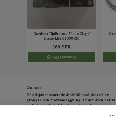
Gardena Hjulborste Sileno City /
Gar
Sileno Life 04030-20
269 SEK
Lägg i varukorg
Om oss
PJ-Alltjänst startade år 2005 med skötsel av
grönyta och markanläggning. Under åren har vi
ändrat inriktning. Nu har vi butik & är en av
Sveriges största serviceverkstad för
trädgårdsmaskiner.