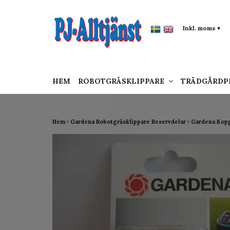
google-site-verification: google0142a1f5f0015a
Inkl. moms
▾
HEM
ROBOTGRÄSKLIPPARE
TRÄDGÅRD
Hem
Gardena Robotgräsklippare Reservdelar
Gardena Kop