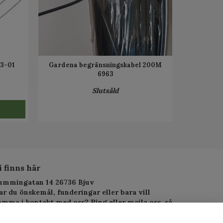
3-01
Gardena begränsningskabel 200M
6963
Slutsåld
i finns här
ummingatan 14 26736 Bjuv
ar du önskemål, funderingar eller bara vill
omma i kontakt med oss? Ring eller maila oss, så
arar vi så fort vi kan.
elefon: 010-1295955