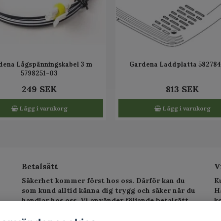
dena Lågspänningskabel 3 m
Gardena Laddplatta 582784
5798251-03
249 SEK
813 SEK
Lägg i varukorg
Lägg i varukorg
Betalsätt
V
Säkerhet kommer först hos oss. Därför kan du
K
som kund alltid känna dig trygg och säker när du
H
handlar hos oss. Vi använder följande betalsätt.
k
sv
T