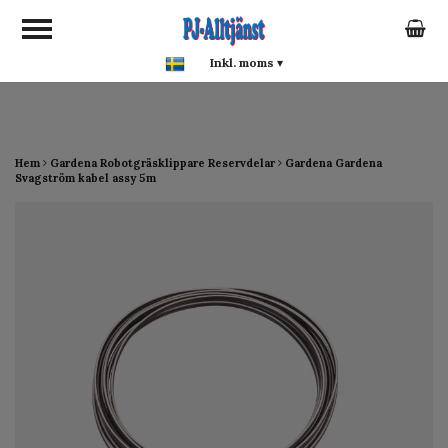
google-site-verification:
google0142a1f5f0015a93.html
Inkl. moms
▾
Hem
Gardena Robotgräsklippare Reservdelar
Gardena Gardena
Svagström kabel assy 5m