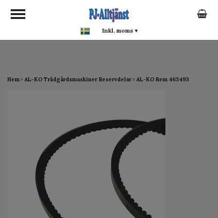
google-site-verification:
google0142a1f5f0015a93.html
Inkl. moms
▾
Hem
AL-KO Trädgårdsmaskiner Reservdelar
AL-KO Rem 463493