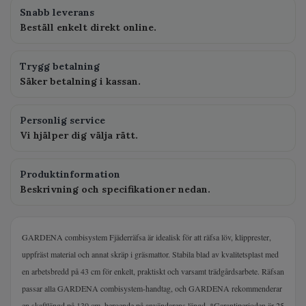
Snabb leverans
Beställ enkelt direkt online.
Trygg betalning
Säker betalning i kassan.
Personlig service
Vi hjälper dig välja rätt.
Produktinformation
Beskrivning och specifikationer nedan.
GARDENA combisystem Fjäderräfsa är idealisk för att räfsa löv, klipprester,
uppfräst material och annat skräp i gräsmattor. Stabila blad av kvalitetsplast med
en arbetsbredd på 43 cm för enkelt, praktiskt och varsamt trädgårdsarbete. Räfsan
passar alla GARDENA combisystem-handtag, och GARDENA rekommenderar
en skaftlängd på 130 cm, beroende på användarens längd. *Garantiperioden är 25