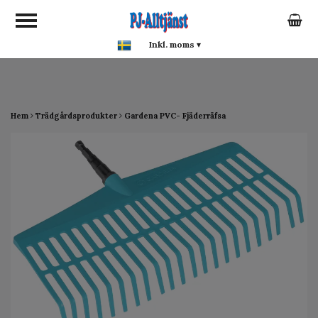
google-site-verification:
google0142a1f5f0015a93.html
Inkl. moms
▾
Hem
Trädgårdsprodukter
Gardena PVC- Fjäderräfsa