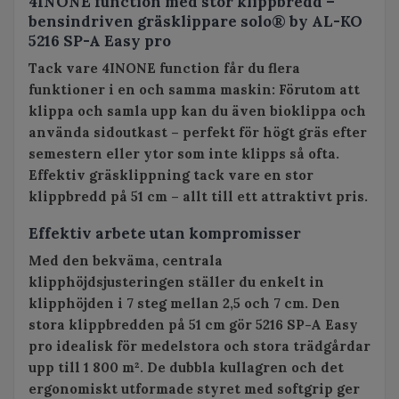
4INONE function med stor klippbredd –
bensindriven gräsklippare solo® by AL-KO
5216 SP-A Easy pro
Tack vare
4INONE function
får du flera
funktioner i en och samma maskin: Förutom att
klippa och samla upp kan du även bioklippa och
använda sidoutkast – perfekt för högt gräs efter
semestern eller ytor som inte klipps så ofta.
Effektiv gräsklippning tack vare en stor
klippbredd på 51 cm – allt till ett attraktivt pris.
Effektiv arbete utan kompromisser
Med den bekväma, centrala
klipphöjdsjusteringen ställer du enkelt in
klipphöjden i 7 steg mellan 2,5 och 7 cm. Den
stora klippbredden på 51 cm gör 5216 SP-A Easy
pro idealisk för medelstora och stora trädgårdar
upp till 1 800 m². De dubbla kullagren och det
ergonomiskt utformade styret med softgrip ger