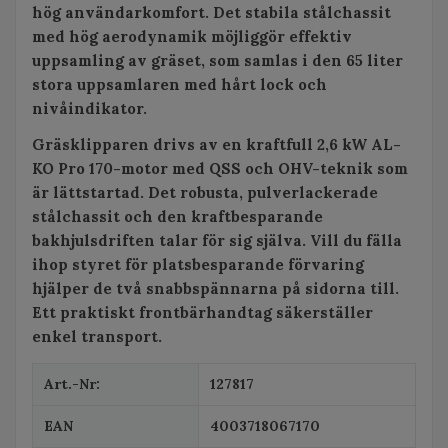
hög användarkomfort. Det stabila stålchassit
med hög aerodynamik möjliggör effektiv
uppsamling av gräset, som samlas i den 65 liter
stora uppsamlaren med hårt lock och
nivåindikator.
Gräsklipparen drivs av en kraftfull 2,6 kW AL-
KO Pro 170-motor med QSS och OHV-teknik som
är lättstartad. Det robusta, pulverlackerade
stålchassit och den kraftbesparande
bakhjulsdriften talar för sig själva. Vill du fälla
ihop styret för platsbesparande förvaring
hjälper de två snabbspännarna på sidorna till.
Ett praktiskt frontbärhandtag säkerställer
enkel transport.
Art.-Nr:
127817
EAN
4003718067170