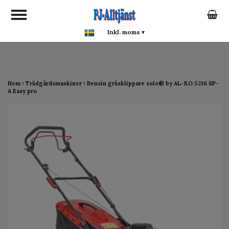
google-site-verification:
google0142a1f5f0015a93.html
Inkl. moms
▾
Hem
Trädgårdsmaskiner
Bensin gräsklippare solo® by AL-KO 5216 SP-
A Easy pro