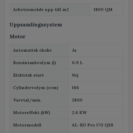
Arbetsområde upp till m2
1800 QM
Uppsamlingssystem
Motor
Automatisk choke
Ja
Bensintankvolym (l)
0.9 L
Elektrisk start
Nej
Cylindervolym (ccm)
166
Varvtal/min.
2800
Motoreffekt (kW)
2.6 KW
Motormodell
AL-KO Pro 170 QSS