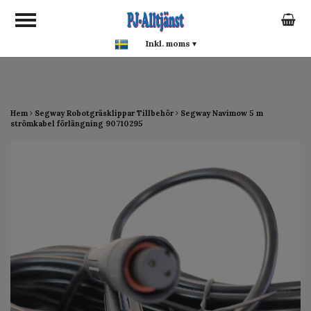
google-site-verification:
google0142a1f5f0015a93.html
Inkl. moms
▾
Hem
Segway Robotgräsklippar Tillbehör
Segway Navimow 5 m
strömkabel förlängning 90710295