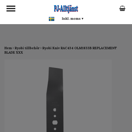
google-site-verification:
google0142a1f5f0015a93.html
Inkl. moms
▾
Hem
Ryobi tillbehör
Ryobi Kniv RAC434 OLM1833B REPLACEMENT
BLADE XXX