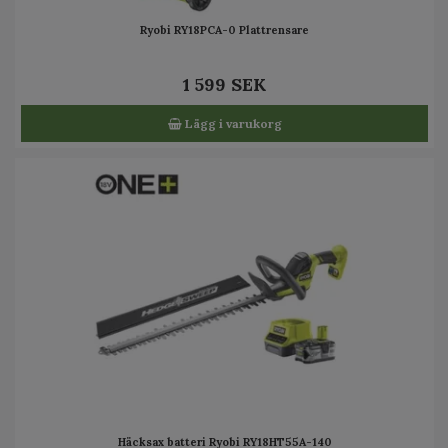
Ryobi RY18PCA-0 Plattrensare
1 599 SEK
Lägg i varukorg
Häcksax batteri Ryobi RY18HT55A-140