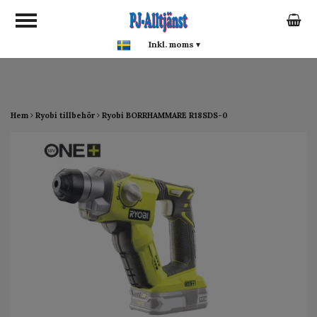
google-site-verification:
google0142a1f5f0015a93.html
Inkl. moms
▾
Hem
Ryobi tillbehör
Ryobi BORRHAMMARE R18SDS-0