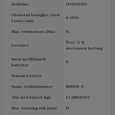
Artikelnr.:
5133002305
Obelastad hastighet växel
0-1300
1 (varv/min:
Max. vridmoment (Nm):
15
Över 75 %
Leveras i:
återvunnen kartong
Antal medfjöljande
0
batterier:
Standard utstyr:
-
Namn: Artikelnummer:
R18SDS-0
Vikt med batteri (kg):
2.1 (RB1820C)
Max. borrning stål (mm):
13