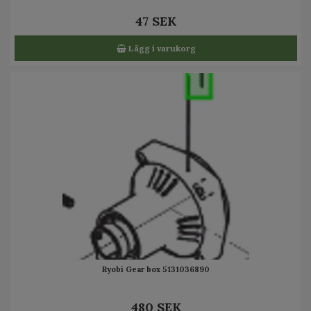
47 SEK
Lägg i varukorg
Ryobi Gear box 5131036890
480 SEK