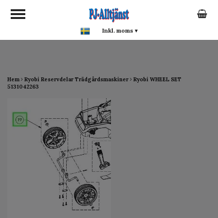
google-site-verification:
google0142a1f5f0015a93.html
Inkl. moms
▾
Hem
Ryobi Reservdelar Trädgårdsmaskiner
Ryobi WHEEL SET
5131042263