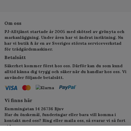
Om oss
PJ-Alltjänst startade år 2005 med skötsel av grönyta och
markanläggning. Under åren har vi ändrat inriktning. Nu
har vi butik & är en av Sveriges största serviceverkstad
för trädgårdsmaskiner.
Betalsätt
Säkerhet kommer först hos oss. Därför kan du som kund
alltid känna dig trygg och säker när du handlar hos oss. Vi
använder följande betalsätt.
Vi finns här
Kummingatan 14 26736 Bjuv
Har du önskemål, funderingar eller bara vill komma i
kontakt med oss? Ring eller maila oss, så svarar vi så fort
vi kan.