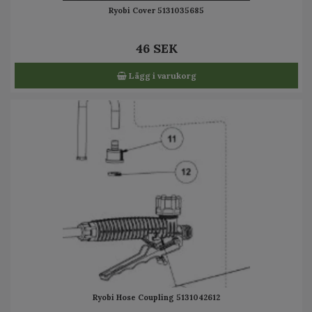
Ryobi Cover 5131035685
46 SEK
Lägg i varukorg
Ryobi Hose Coupling 5131042612