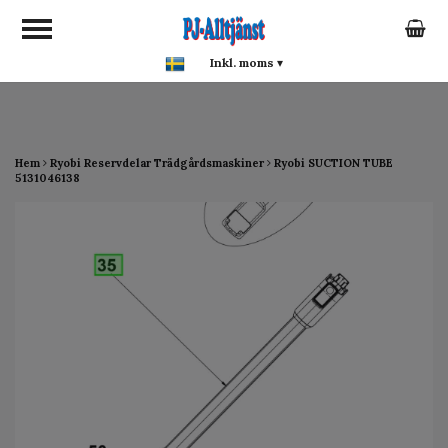
google-site-verification:
google0142a1f5f0015a93.html
Inkl. moms
▾
Hem
Ryobi Reservdelar Trädgårdsmaskiner
Ryobi SUCTION TUBE
5131046138