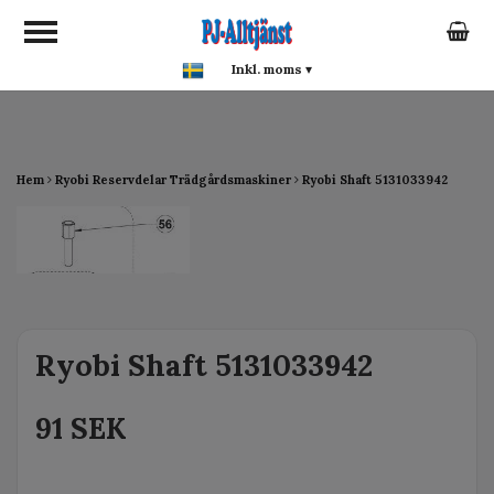
google-site-verification:
google0142a1f5f0015a93.html
Inkl. moms
▾
Hem
Ryobi Reservdelar Trädgårdsmaskiner
Ryobi Shaft 5131033942
Ryobi Shaft 5131033942
91 SEK