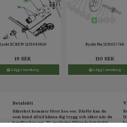
Ryobi SCREW 5131043650
Ryobi Pin 5131027766
19 SEK
110 SEK
Lägg i varukorg
Lägg i varukorg
Betalsätt
V
Säkerhet kommer först hos oss. Därför kan du
K
som kund alltid känna dig trygg och säker när du
H
handlar hos oss. Vi använder följande betalsätt.
k