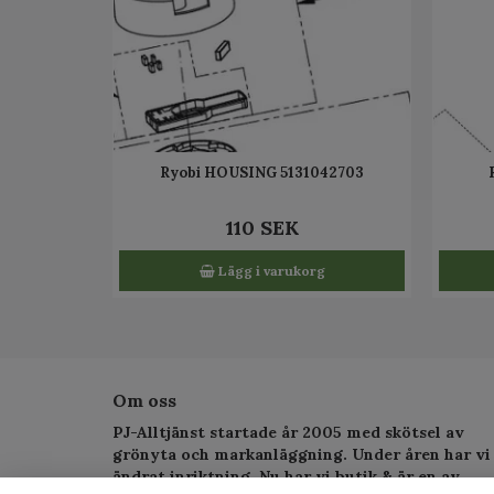
Ryobi HOUSING 5131042703
110 SEK
Lägg i varukorg
Om oss
PJ-Alltjänst startade år 2005 med skötsel av
grönyta och markanläggning. Under åren har vi
ändrat inriktning. Nu har vi butik & är en av