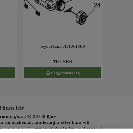
Ryobi tank 5131001609
110 SEK
Lägg i varukorg
i finns här
ummingatan 14 26736 Bjuv
ar du önskemål, funderingar eller bara vill
omma i kontakt med oss? Ring eller maila oss, så