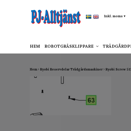
google-site-verification: google0142a1f5f0015a
Inkl. moms
▾
HEM
ROBOTGRÄSKLIPPARE
TRÄDGÅRD
Hem
Ryobi Reservdelar Trädgårdsmaskiner
Ryobi Screw 5