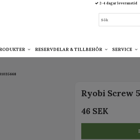
93.html
2-4 dagar leveranstid
PRODUKTER
RESERVDELAR & TILLBEHÖR
SERVICE
131035668
Ryobi Screw 
46 SEK