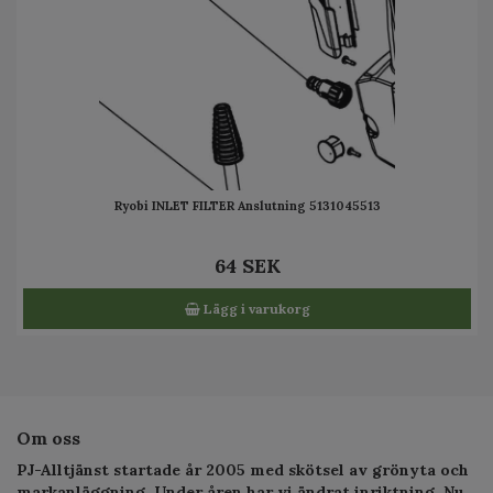
Ryobi INLET FILTER Anslutning 5131045513
64 SEK
Lägg i varukorg
Om oss
PJ-Alltjänst startade år 2005 med skötsel av grönyta och
markanläggning. Under åren har vi ändrat inriktning. Nu