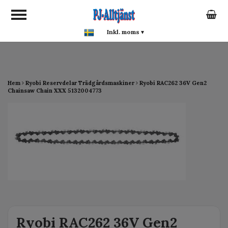
google-site-verification:
google0142a1f5f0015a93.html
Inkl. moms
▾
Hem
Ryobi Reservdelar Trädgårdsmaskiner
Ryobi RAC262 36V Gen2
Chainsaw Chain XXX 5132004773
Ryobi RAC262 36V Gen2