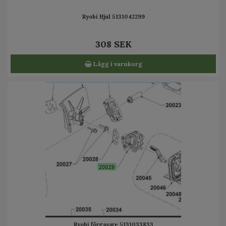
Ryobi Hjul 5131042299
308 SEK
Lägg i varukorg
Ryobi förgasare 5131033833