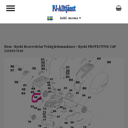
google-site-verification:
google0142a1f5f0015a93.html
Inkl. moms
▾
Hem
Ryobi Reservdelar Trädgårdsmaskiner
Ryobi PROTECTIVE CAP
5131037045