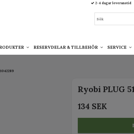
93.html
2-4 dagar leveranstid
PRODUKTER
RESERVDELAR & TILLBEHÖR
SERVICE
31042289
Ryobi PLUG 5
134 SEK