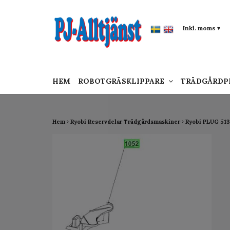
google-site-verification: google0142a1f5f0015a
Inkl. moms
▾
HEM
ROBOTGRÄSKLIPPARE
TRÄDGÅRD
Hem
Ryobi Reservdelar Trädgårdsmaskiner
Ryobi PLUG 51