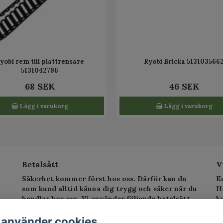
yobi rem till plattrensare
Ryobi Bricka 513103566
5131042796
68 SEK
46 SEK
Lägg i varukorg
Lägg i varukorg
Betalsätt
V
Säkerhet kommer först hos oss. Därför kan du
K
som kund alltid känna dig trygg och säker när du
H
handlar hos oss. Vi använder följande betalsätt.
k
sv
T
 använder cookies