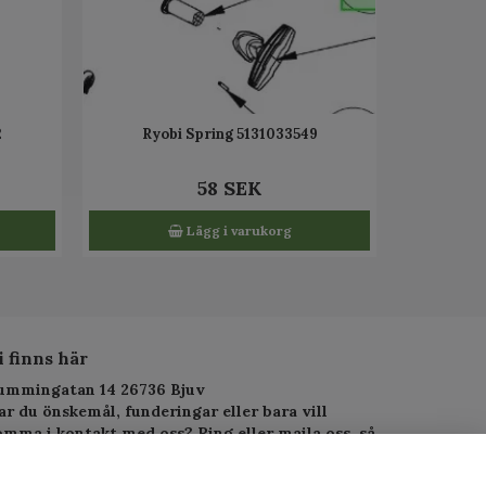
2
Ryobi Spring 5131033549
58 SEK
Lägg i varukorg
i finns här
ummingatan 14 26736 Bjuv
ar du önskemål, funderingar eller bara vill
omma i kontakt med oss? Ring eller maila oss, så
arar vi så fort vi kan.
elefon: 010-1295955