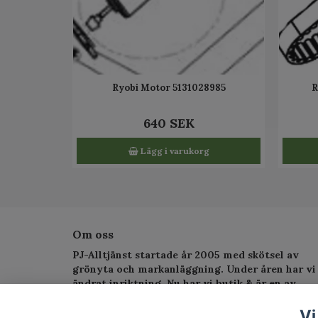
Ryobi Motor 5131028985
R
640 SEK
Lägg i varukorg
Om oss
PJ-Alltjänst startade år 2005 med skötsel av
grönyta och markanläggning. Under åren har vi
ändrat inriktning. Nu har vi butik & är en av
Sveriges största serviceverkstad för
trädgårdsmaskiner.
Vi