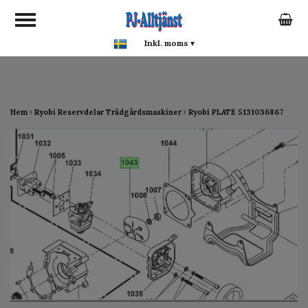
google-site-verification:
google0142a1f5f0015a93.html
Inkl. moms
▾
Hem
Ryobi Reservdelar Trädgårdsmaskiner
Ryobi PLATE 5131036867