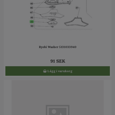
Ryobi Washer 5131033940
91 SEK
Lägg i varukorg