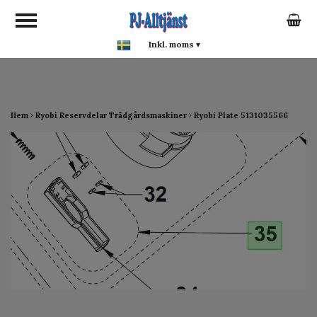
google-site-verification:
google0142a1f5f0015a93.html
Inkl. moms
▾
Hem
Ryobi Reservdelar Trädgårdsmaskiner
Ryobi Plate 5131035566