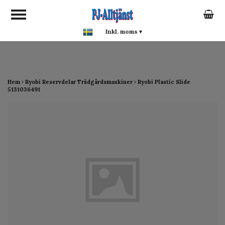
google-site-verification:
google0142a1f5f0015a93.html
Inkl. moms
▾
Hem
Ryobi Reservdelar Trädgårdsmaskiner
Ryobi Plastic Slide
5131036491