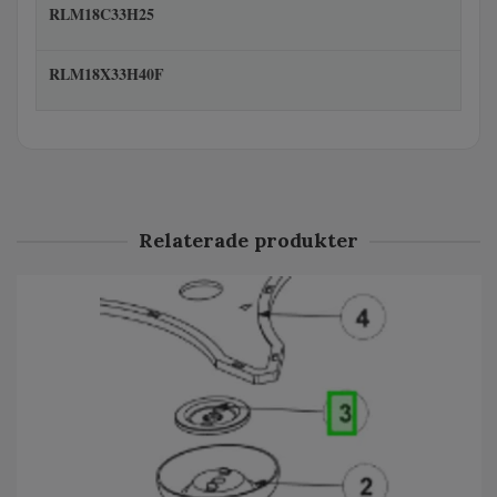
RLM18C33H25
RLM18X33H40F
Relaterade produkter