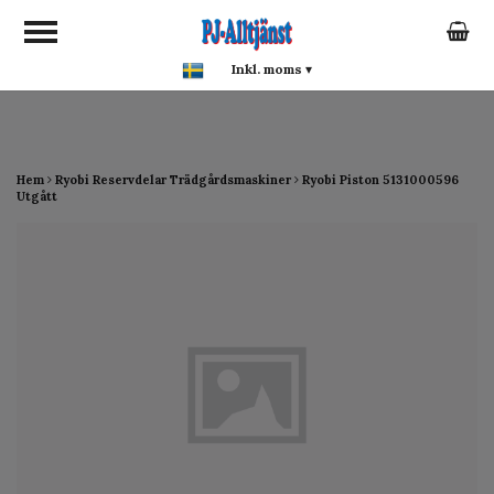
google-site-verification:
google0142a1f5f0015a93.html
Inkl. moms
▾
Hem
Ryobi Reservdelar Trädgårdsmaskiner
Ryobi Piston 5131000596
Utgått