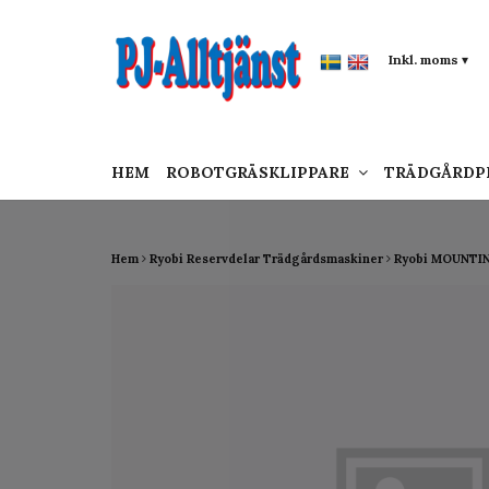
google-site-verification: google0142a1f5f0015a
Inkl. moms
▾
HEM
ROBOTGRÄSKLIPPARE
TRÄDGÅRD
Hem
Ryobi Reservdelar Trädgårdsmaskiner
Ryobi MOUNTIN