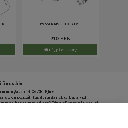
778
Ryobi Kniv 5131033796
210 SEK
Lägg i varukorg
i finns här
ummingatan 14 26736 Bjuv
ar du önskemål, funderingar eller bara vill
omma i kontakt med oss? Ring eller maila oss, så
arar vi så fort vi kan.
elefon: 010-1295955
-postadress:
service.alltjanst@gmail.com