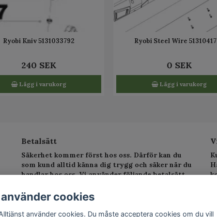
Ryobi Kniv 5131033792
Ryobi Steel Wire 5131041
240 SEK
0 SEK
Lägg i varukorg
Lägg i varukorg
Betalsätt
V
Säkerhet kommer först hos oss. Därför kan du
K
som kund alltid känna dig trygg och säker när du
H
handlar hos oss. Vi använder följande betalsätt.
k
sv
T
 använder cookies
E
Alltjänst använder cookies. Du måste acceptera cookies om du vill