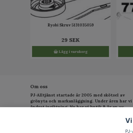
Ryobi Skruv 5131035059
29 SEK
Lägg i varukorg
Om oss
PJ-Alltjänst startade år 2005 med skötsel av
grönyta och markanläggning. Under åren har vi
ändrat inriktning. Nu har vi butik & är en av
Sveriges största serviceverkstad för
trädgårdsmaskiner.
Vi
PJ-