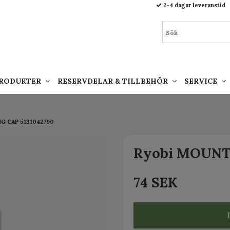
93.html
2-4 dagar leveranstid
PRODUKTER
RESERVDELAR & TILLBEHÖR
SERVICE
G CAP 5131042790
Ryobi MOUNTI
74 SEK