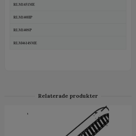
RLM1451ME
RLM140HP
RLM140SP
RLM4614SME
Relaterade produkter