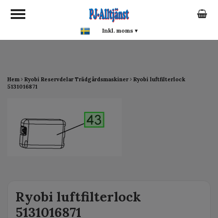
google-site-verification:
google0142a1f5f0015a93.html
Inkl. moms
▾
Hem
Ryobi Reservdelar Trädgårdsmaskiner
Ryobi luftfilterlock
5131016871
Ryobi luftfilterlock
5131016871