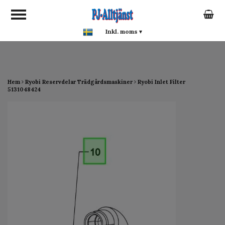
google-site-verification:
google0142a1f5f0015a93.html
Inkl. moms
▾
Hem
Ryobi Reservdelar Trädgårdsmaskiner
Ryobi Inlet Filter
5131048424