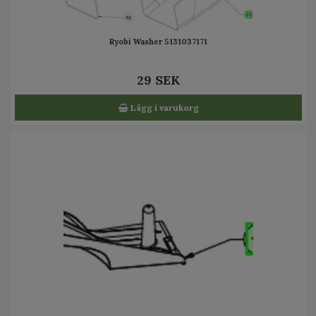
Ryobi Washer 5131037171
29 SEK
Lägg i varukorg