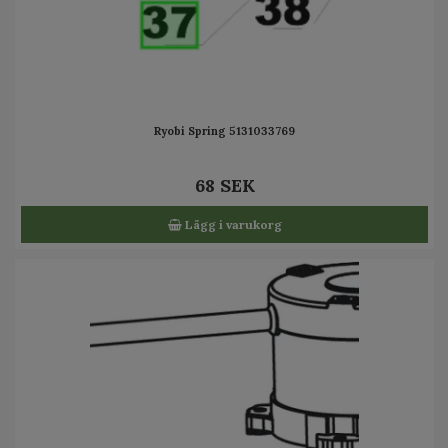
Ryobi Spring 5131033769
68 SEK
Lägg i varukorg