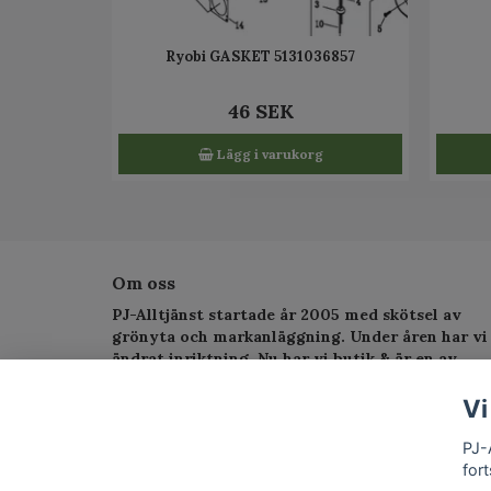
Ryobi GASKET 5131036857
46 SEK
Lägg i varukorg
Om oss
PJ-Alltjänst startade år 2005 med skötsel av
grönyta och markanläggning. Under åren har vi
ändrat inriktning. Nu har vi butik & är en av
Sveriges största serviceverkstad för
trädgårdsmaskiner.
Vi
PJ-
fort