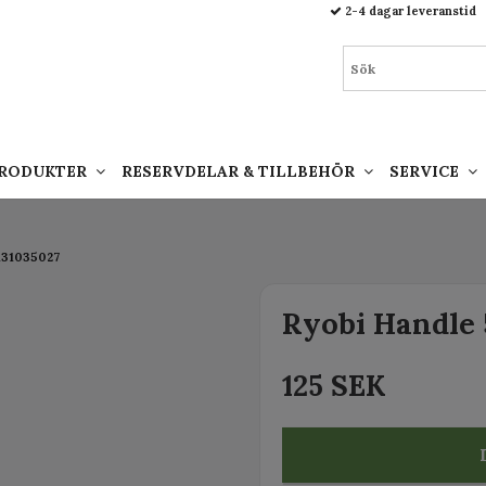
93.html
2-4 dagar leveranstid
PRODUKTER
RESERVDELAR & TILLBEHÖR
SERVICE
131035027
Ryobi Handle 
125 SEK