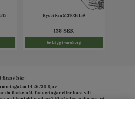
4513
Ryobi Fan 5131036159
138 SEK
Lägg i varukorg
i finns här
ummingatan 14 26736 Bjuv
ar du önskemål, funderingar eller bara vill
omma i kontakt med oss? Ring eller maila oss, så
arar vi så fort vi kan.
elefon: 010-1295955
-postadress:
service.alltjanst@gmail.com