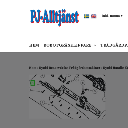
google-site-verification: google0142a1f5f0015a
Inkl. moms
▾
HEM
ROBOTGRÄSKLIPPARE
TRÄDGÅRD
Hem
Ryobi Reservdelar Trädgårdsmaskiner
Ryobi Handle 5