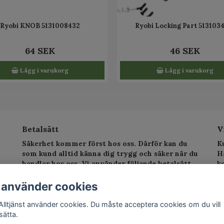
Ryobi KNOB 5131008432
Ryobi Locking Part 513103
64 SEK
46 SEK
Lägg i varukorg
Lägg i varukorg
Betalsätt
V
Säkerhet kommer först hos oss. Därför kan du
K
som kund alltid känna dig trygg och säker när du
H
handlar hos oss. Vi använder följande betalsätt.
k
sv
T
 använder cookies
E
Alltjänst använder cookies. Du måste acceptera cookies om du vill
sätta.