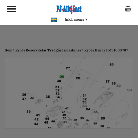
google-site-verification:
google0142a1f5f0015a93.html
Inkl. moms
▾
Hem
Ryobi Reservdelar Trädgårdsmaskiner
Ryobi Handel 5131033767