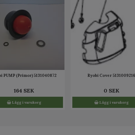
i PUMP (Primor) 5131040872
Ryobi Cover 513100921
164 SEK
0 SEK
Lägg i varukorg
Lägg i varukorg