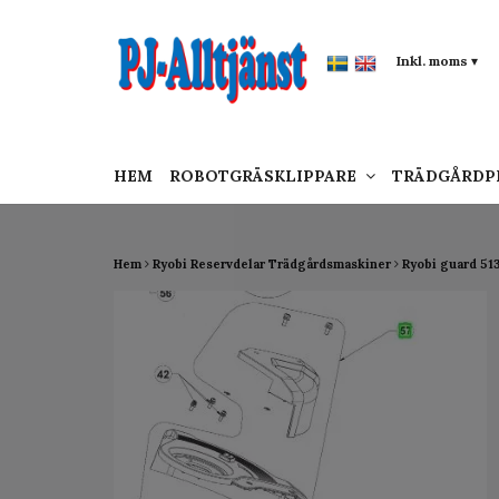
google-site-verification: google0142a1f5f0015a
Inkl. moms
▾
HEM
ROBOTGRÄSKLIPPARE
TRÄDGÅRD
Hem
Ryobi Reservdelar Trädgårdsmaskiner
Ryobi guard 51