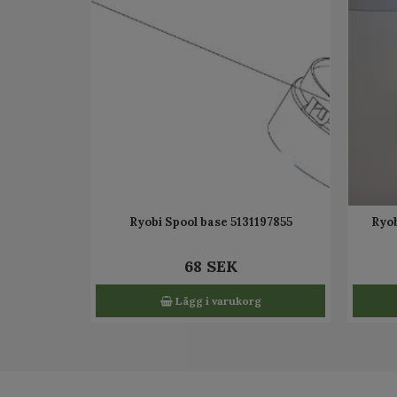
Ryobi Spool base 5131197855
Ryob
68 SEK
Lägg i varukorg