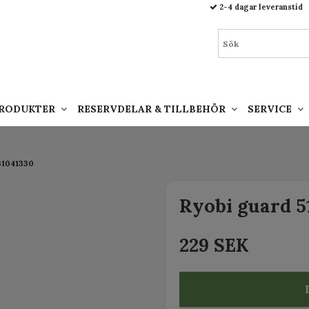
93.html
2-4 dagar leveranstid
PRODUKTER
RESERVDELAR & TILLBEHÖR
SERVICE
31041330
Ryobi guard 5
229 SEK