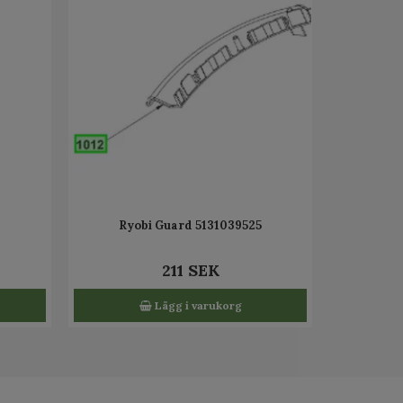
6
Ryobi Guard 5131039525
211 SEK
Lägg i varukorg